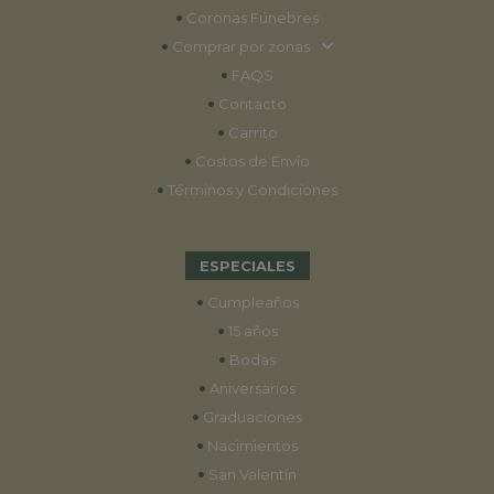
•
Coronas Fúnebres
•
Comprar por zonas
•
FAQS
•
Contacto
•
Carrito
•
Costos de Envío
•
Términos y Condiciones
ESPECIALES
•
Cumpleaños
•
15 años
•
Bodas
•
Aniversarios
•
Graduaciones
•
Nacimientos
•
San Valentín