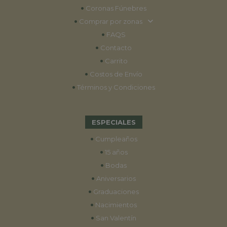
•
Coronas Fúnebres
•
Comprar por zonas
•
FAQS
•
Contacto
•
Carrito
•
Costos de Envío
•
Términos y Condiciones
ESPECIALES
•
Cumpleaños
•
15 años
•
Bodas
•
Aniversarios
•
Graduaciones
•
Nacimientos
•
San Valentín