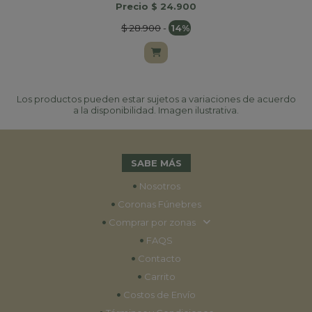
Precio $ 24.900
$ 28.900
-
14%
Los productos pueden estar sujetos a variaciones de acuerdo
a la disponibilidad. Imagen ilustrativa.
SABE MÁS
•
Nosotros
•
Coronas Fúnebres
•
Comprar por zonas
•
FAQS
•
Contacto
•
Carrito
•
Costos de Envío