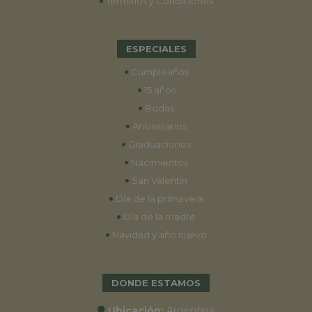
•
Términos y Condiciones
ESPECIALES
•
Cumpleaños
•
15 años
•
Bodas
•
Aniversarios
•
Graduaciones
•
Nacimientos
•
San Valentín
•
Día de la primavera
•
Día de la madre
•
Navidad y año nuevo
DONDE ESTAMOS
Ubicación:
Argentina