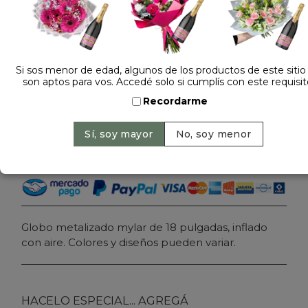
Dejá tu opinión
GLOBO METALIZADO FELIZ DIA CON AIRE 18
PULGADAS
Si sos menor de edad, algunos de los productos de este sitio
son aptos para vos. Accedé solo si cumplís con este requisit
$ 15.000
Precio: $ 12.000
-
20% OFF
Recordarme
Cantidad:
Agregar al carrito
Globo metalizado mylar de 18 pulgadas, inflado
con aire. Colores y diseños pueden variar.
HACELO ESPECIAL... AGREGÁ