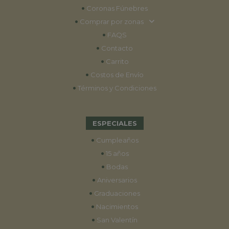
•
Coronas Fúnebres
•
Comprar por zonas
•
FAQS
•
Contacto
•
Carrito
•
Costos de Envío
•
Términos y Condiciones
ESPECIALES
•
Cumpleaños
•
15 años
•
Bodas
•
Aniversarios
•
Graduaciones
•
Nacimientos
•
San Valentín