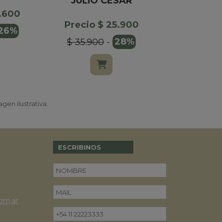
JULIO CESAR
NATUR
ESTU
1.600
Precio $ 25.900
26%
Precio $
$ 35.900
-
28%
$ 37.000
gen ilustrativa.
ESCRIBINOS
om.ar