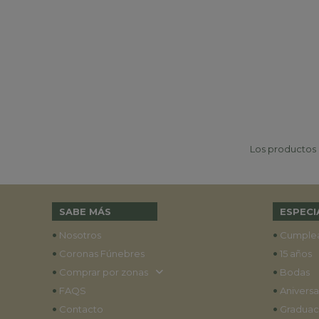
Los productos p
SABE MÁS
ESPECI
•
•
Nosotros
Cumple
•
•
Coronas Fúnebres
15 años
•
•
Comprar por zonas
Bodas
•
•
FAQS
Aniversa
•
•
Contacto
Graduac