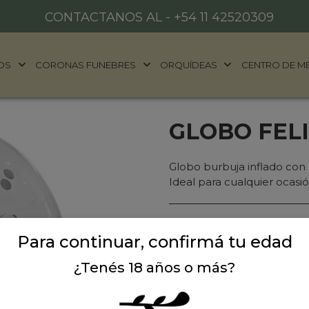
CONTACTANOS AL -
+54 11 42520309
OS
CORONAS FUNEBRES
ORQUÍDEAS
CENTRO DE M
GLOBO FELI
Globo burbuja inflado con h
Ideal para cualquier ocasió
Precio: $ 28.000
-
$ 
Para continuar, confirmá tu edad
Cantidad:
¿Tenés 18 años o más?