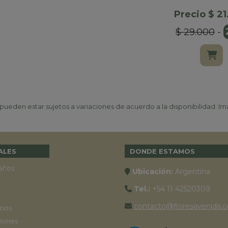
Precio $ 2
$ 29.000
-
ueden estar sujetos a variaciones de acuerdo a la disponibilidad. Ima
ALES
DONDE ESTAMOS
años
Ubicación:
Argentina
Tel.:
+54 11 42520309
contacto@floresavenida.c
rios
iones