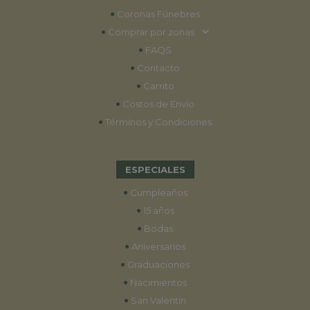
•
Coronas Fúnebres
•
Comprar por zonas
•
FAQS
•
Contacto
•
Carrito
•
Costos de Envío
•
Términos y Condiciones
ESPECIALES
•
Cumpleaños
•
15 años
•
Bodas
•
Aniversarios
•
Graduaciones
•
Nacimientos
•
San Valentín