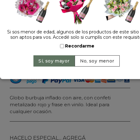
Dejá tu opinión
GLOBO BURBUJA TE AMO CON AIRE
Si sos menor de edad, algunos de los productos de este sitio
son aptos para vos. Accedé solo si cumplís con este requisit
$ 30.000
Precio: $ 25.000
-
Ahorrás 17%
Recordarme
Cantidad:
Agregar al carrito
Globo burbuja inflado con aire, con confeti
metalizado rojo y frase en vinilo. Ideal para
cualquier ocasión.
HACELO ESPECIAL... AGREGÁ