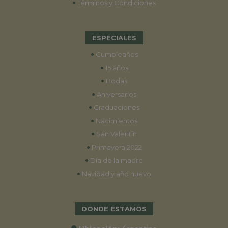
•
Términos y Condiciones
ESPECIALES
•
Cumpleaños
•
15 años
•
Bodas
•
Aniversarios
•
Graduaciones
•
Nacimientos
•
San Valentín
•
Primavera 2022
•
Día de la madre
•
Navidad y año nuevo
DONDE ESTAMOS