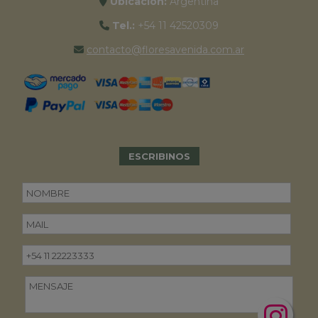
Ubicación:
Argentina
Tel.:
+54 11 42520309
contacto@floresavenida.com.ar
ESCRIBINOS