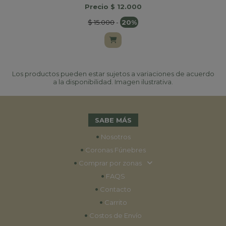
Precio $ 12.000
$ 15.000
-
20%
Los productos pueden estar sujetos a variaciones de acuerdo
a la disponibilidad. Imagen ilustrativa.
SABE MÁS
•
Nosotros
•
Coronas Fúnebres
•
Comprar por zonas
•
FAQS
•
Contacto
•
Carrito
•
Costos de Envío