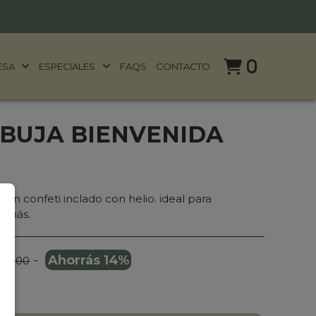
0
ESA
ESPECIALES
FAQS
CONTACTO
BUJA BIENVENIDA
on confeti inclado con helio. ideal para
y más.
-
Ahorrás 14%
35.000