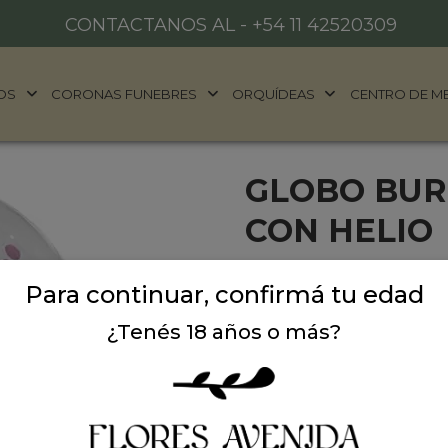
CONTACTANOS AL -
+54 11 42520309
OS
CORONAS FUNEBRES
ORQUÍDEAS
CENTRO DE M
GLOBO BUR
CON HELIO
Globo burbuja bienvenido c
Para continuar, confirmá tu edad
babyshower, nacimientos 
¿Tenés 18 años o más?
Precio: $ 30.000
-
$ 
Cantidad: