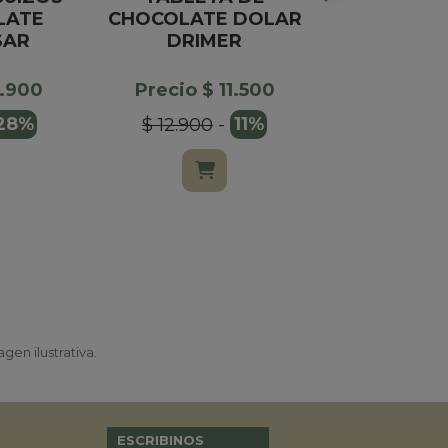
LATE
CHOCOLATE DOLAR
O B
SAR
DRIMER
Precio $
5.900
Precio $ 11.500
$ 29.000
28%
$ 12.900
-
11%
gen ilustrativa.
ESCRIBINOS