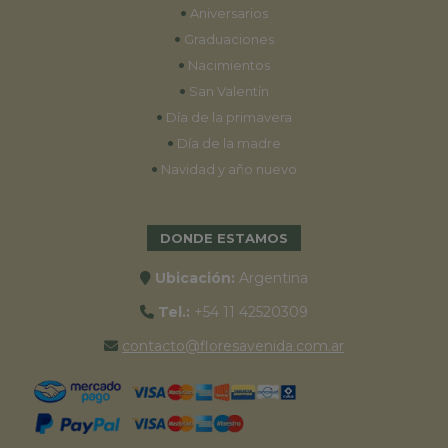
•
Aniversarios
•
Graduaciones
•
Nacimientos
•
San Valentín
•
Día de la primavera
•
Día de la madre
•
Navidad y año nuevo
DONDE ESTAMOS
Ubicación:
Argentina
Tel.:
+54 11 42520309
contacto@floresavenida.com.ar