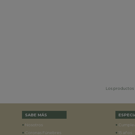
Los productos p
SABE MÁS
ESPECI
•
•
Nosotros
Cumple
•
•
Coronas Fúnebres
15 años