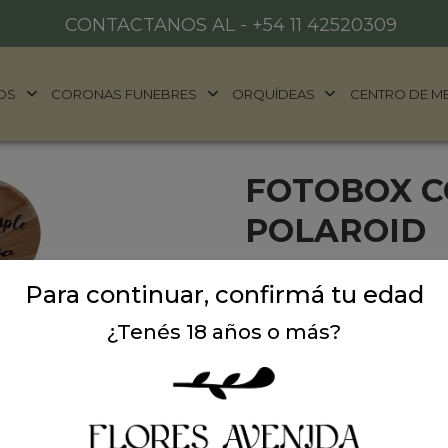
CONTACTANOS AL -
+54 11 42520309
OS
CORONAS FUNEBRES
ORQUÍDEAS
CENTRO DE M
FOTOBOX C
POLAROID
Fotobox LT 3022 redondo t
Para continuar, confirmá tu edad
madera. Acompañado de 12 
kodak. Colores de caja ros
¿Tenés 18 años o más?
colores disponibles al mo
Precio: $ 99.000
-
$ 