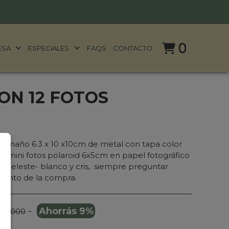
0
ESA
ESPECIALES
FAQS
CONTACTO
ON 12 FOTOS
amaño 6.3 x 10 x10cm de metal con tapa color
mini fotos polaroid 6x5cm en papel fotográfico
a-celeste- blanco y cris, siempre preguntar
mento de la compra.
-
Ahorrás 9%
109.000