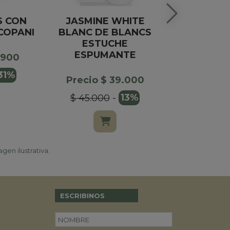
 CON
JASMINE WHITE
ROSA F
COPANI
BLANC DE BLANCS
CLASICA
ESTUCHE
FU
ESPUMANTE
.900
Precio $
31%
Precio $ 39.000
$ 199.00
$ 45.000
-
13%
gen ilustrativa.
ESCRIBINOS