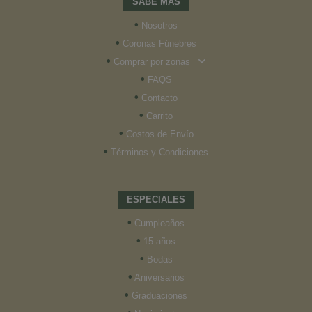
SABE MÁS
•
Nosotros
•
Coronas Fúnebres
•
Comprar por zonas
•
FAQS
•
Contacto
•
Carrito
•
Costos de Envío
•
Términos y Condiciones
ESPECIALES
•
Cumpleaños
•
15 años
•
Bodas
•
Aniversarios
•
Graduaciones