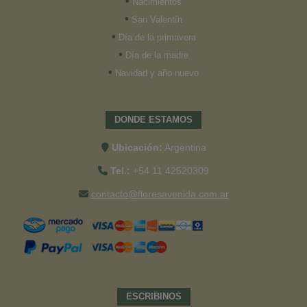
•
Nacimientos
•
San Valentín
•
Día de la primavera
•
Día de la madre
•
Navidad y año nuevo
DONDE ESTAMOS
Ubicación:
Argentina
Tel.:
+54 11 42520309
contacto@floresavenida.com.ar
ESCRIBINOS