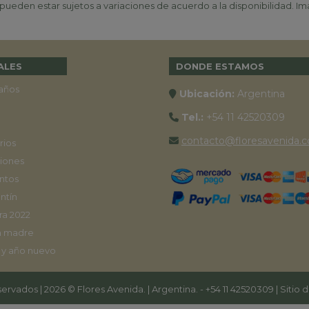
ueden estar sujetos a variaciones de acuerdo a la disponibilidad. Ima
ALES
DONDE ESTAMOS
años
Ubicación:
Argentina
Tel.:
+54 11 42520309
contacto@floresavenida.c
rios
iones
ntos
ntín
ra 2022
a madre
 y año nuevo
ervados | 2026 © Flores Avenida. | Argentina. -
+54 11 42520309
| Sitio 