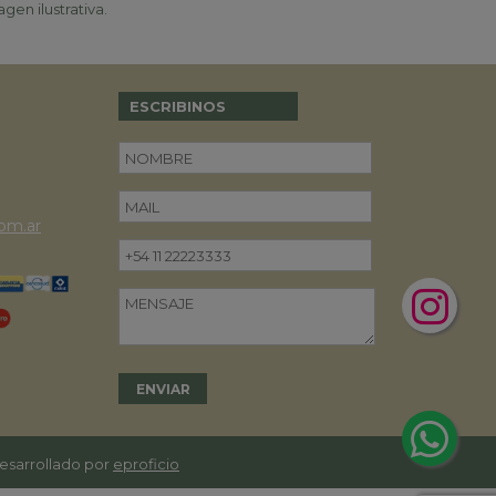
gen ilustrativa.
ESCRIBINOS
om.ar
desarrollado por
eproficio