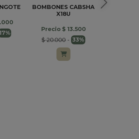
INGOTE
BOMBONES CABSHA
LATA COR
X18U
O B
5.000
Precio $ 13.500
Precio $
17%
$ 20.000
-
33%
$ 29.000