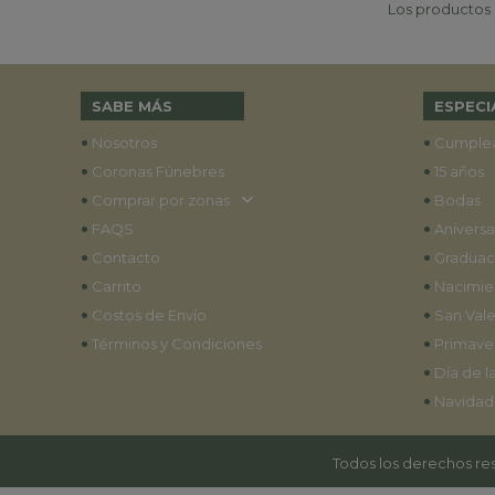
Los productos p
SABE MÁS
ESPECI
•
•
Nosotros
Cumple
•
•
Coronas Fúnebres
15 años
•
•
Comprar por zonas
Bodas
•
•
FAQS
Aniversa
•
•
Contacto
Graduac
•
•
Carrito
Nacimie
•
•
Costos de Envío
San Vale
•
•
Términos y Condiciones
Primave
•
Día de l
•
Navidad
Todos los derechos res