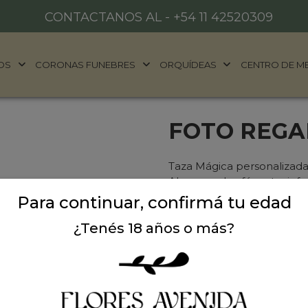
CONTACTANOS AL -
+54 11 42520309
OS
CORONAS FUNEBRES
ORQUÍDEAS
CENTRO DE M
FOTO REGA
Taza Mágica personalizada 
Al poner el café u otra inf
olvides pedirla con antici
Para continuar, confirmá tu edad
compras nos pasas la imag
¿Tenés 18 años o más?
en cualquier ocasión.
Precio: $ 24.000
-
$ 
Cantidad: