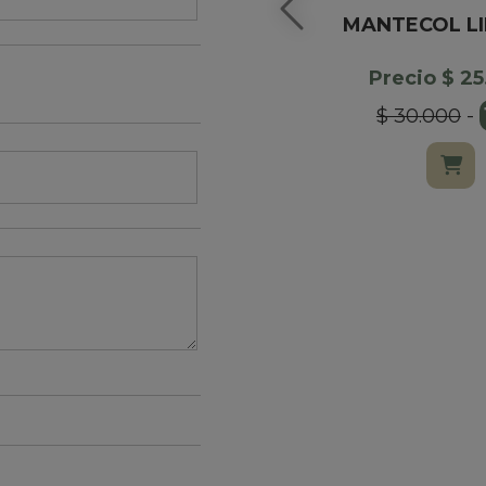
MANTECOL L
Precio $ 2
$ 30.000
-