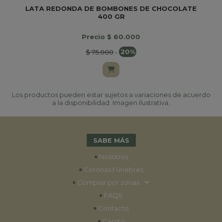
LATA REDONDA DE BOMBONES DE CHOCOLATE
400 GR
Precio $ 60.000
$ 75.000
-
20%
Los productos pueden estar sujetos a variaciones de acuerdo
a la disponibilidad. Imagen ilustrativa.
SABE MÁS
•
Nosotros
•
Coronas Fúnebres
•
Comprar por zonas
•
FAQS
•
Contacto
•
Carrito