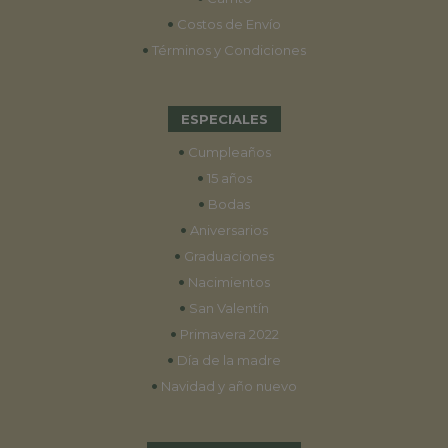
•
Costos de Envío
•
Términos y Condiciones
ESPECIALES
•
Cumpleaños
•
15 años
•
Bodas
•
Aniversarios
•
Graduaciones
•
Nacimientos
•
San Valentín
•
Primavera 2022
•
Día de la madre
•
Navidad y año nuevo