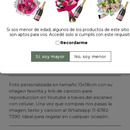
Dejá tu opinión
FOTO PERSONALIZADA CON QR MUSICAL
Si sos menor de edad, algunos de los productos de este sitio
son aptos para vos. Accedé solo si cumplís con este requisit
Cantidad:
Precio: $ 25.000
-
Recordarme
Agregar al carrito
Foto personalizada en tamaño 13x18cm con su
imagen favorita y link de canción para
reproduccion en Youtube a traves del escaneo
con celular. Una vez que compras nos pasas la
imagen, texto y cancion al Whatsapp 11-6782-
7390. Ideal para regalar en cualquier ocasión.