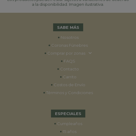
a la disponibilidad. Imagen ilustrativa.
SABE MÁS
•
Nosotros
•
Coronas Fúnebres
•
Comprar por zonas
•
FAQS
•
Contacto
•
Carrito
•
Costos de Envío
•
Términos y Condiciones
ESPECIALES
•
Cumpleaños
•
15 años