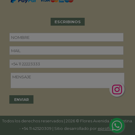
ESCRIBINOS
Todos los derechos reservados | 2026 © Flores Avenida. | Argentina.
-
+54 11 42520309
| Sitio desarrollado por
eproficio