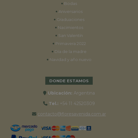
•
Bodas
•
Aniversarios
•
Graduaciones
•
Nacimientos
•
San Valentín
•
Primavera 2022
•
Día de la madre
•
Navidad y año nuevo
DONDE ESTAMOS
Ubicación:
Argentina
Tel.:
+54 11 42520309
contacto@floresavenida.com.ar