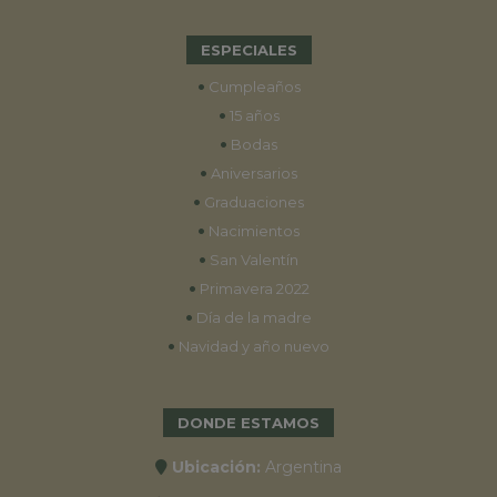
ESPECIALES
•
Cumpleaños
•
15 años
•
Bodas
•
Aniversarios
•
Graduaciones
•
Nacimientos
•
San Valentín
•
Primavera 2022
•
Día de la madre
•
Navidad y año nuevo
DONDE ESTAMOS
Ubicación:
Argentina