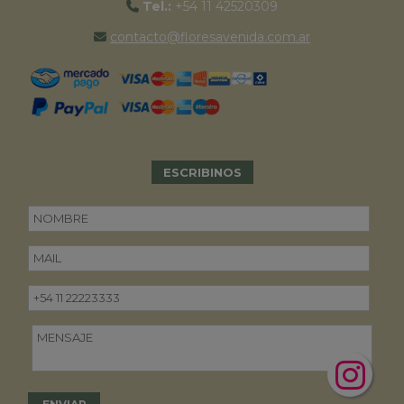
Tel.:
+54 11 42520309
contacto@floresavenida.com.ar
ESCRIBINOS