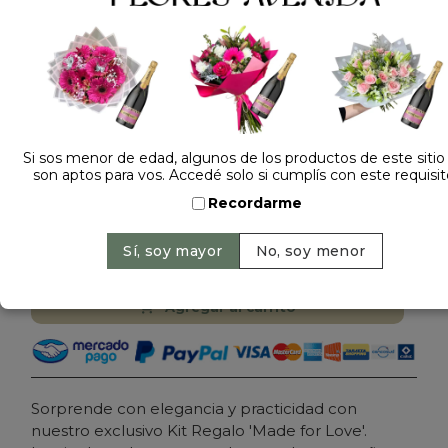
Dejá tu opinión
Si sos menor de edad, algunos de los productos de este sitio
son aptos para vos. Accedé solo si cumplís con este requisit
FLORES CON PORTAVASO
Recordarme
$ 49.000
Precio: $ 39.000
-
Ahorrás 20%
Cantidad:
Agregar al carrito
Sorprende con elegancia y practicidad con
nuestro exclusivo Kit Regalo 'Made for Love'.