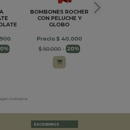
A
BOMBONES ROCHER
VINO TEOR
ATE
CON PELUCHE Y
ESTUC
OLATE
GLOBO
MADER
.900
Precio $ 40.000
Precio $
20%
$ 50.000
-
20%
$ 70.50
gen ilustrativa.
ESCRIBINOS