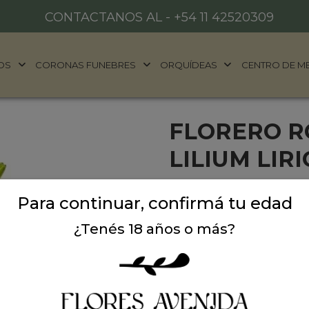
CONTACTANOS AL -
+54 11 42520309
OS
CORONAS FUNEBRES
ORQUÍDEAS
CENTRO DE M
FLORERO R
LILIUM LIRI
Sorprenda con este hermos
Para continuar, confirmá tu edad
flores de estación en tono 
vidrio de 10 x 10 cm y tarje
¿Tenés 18 años o más?
ocasión. Flores y colores p
Precio: $ 79.000
-
$ 