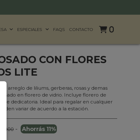
0
ESA
ESPECIALES
FAQS
CONTACTO
OSADO CON FLORES
OS LITE
o arreglo de liliums, gerberas, rosas y demas
rosado en florero de vidrio. Incluye florero de
ta de dedicatoria. Ideal para regalar en cualquier
ueden variar de acuerdo a la estación.
-
Ahorrás 11%
89.000