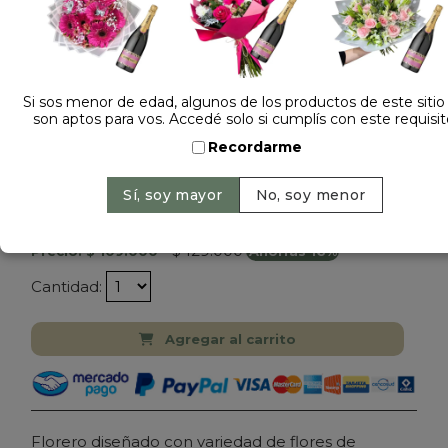
Si sos menor de edad, algunos de los productos de este sitio
son aptos para vos. Accedé solo si cumplís con este requisit
Recordarme
Dejá tu opinión
FLORERO CON FLORES DE ESTACION
$ 129.000
Precio: $ 109.000
-
Ahorrás 16%
Cantidad:
Agregar al carrito
Florero diseñado con variedad de flores de