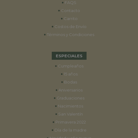
•
FAQS
•
Contacto
•
Carrito
•
Costos de Envío
•
Términos y Condiciones
ESPECIALES
•
Cumpleaños
•
15 años
•
Bodas
•
Aniversarios
•
Graduaciones
•
Nacimientos
•
San Valentín
•
Primavera 2022
•
Día de la madre
•
Navidad y año nuevo