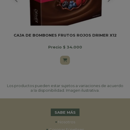
CAJA DE BOMBONES FRUTOS ROJOS DRIMER X12
B
Precio $ 34.000
Los productos pueden estar sujetos a variaciones de acuerdo
a la disponibilidad. Imagen ilustrativa.
SABE MÁS
•
Nosotros
•
Coronas Fúnebres