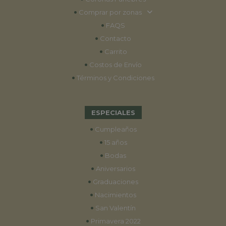
•
Comprar por zonas
•
FAQS
•
Contacto
•
Carrito
•
Costos de Envío
•
Términos y Condiciones
ESPECIALES
•
Cumpleaños
•
15 años
•
Bodas
•
Aniversarios
•
Graduaciones
•
Nacimientos
•
San Valentín
•
Primavera 2022