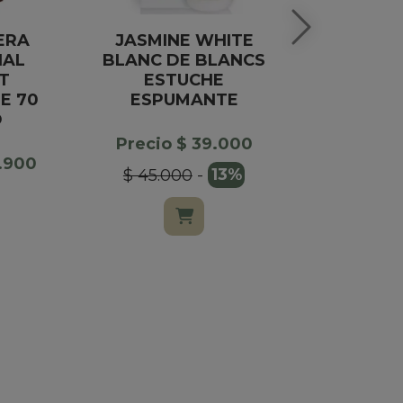
ERA
JASMINE WHITE
BOMB
NAL
BLANC DE BLANCS
HEXA
T
ESTUCHE
FELFORT 
E 70
ESPUMANTE
O
Precio $
Precio $ 39.000
1.900
$ 45.000
-
13%