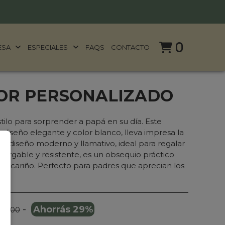
0
ESA
ESPECIALES
FAQS
CONTACTO
OR PERSONALIZADO
stilo para sorprender a papá en su día. Este
diseño elegante y color blanco, lleva impresa la
un diseño moderno y llamativo, ideal para regalar
argable y resistente, es un obsequio práctico
 y cariño. Perfecto para padres que aprecian los
-
Ahorrás 29%
5.000