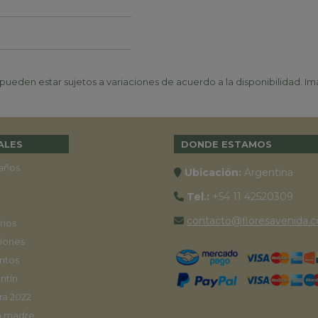
ueden estar sujetos a variaciones de acuerdo a la disponibilidad. Ima
ALES
DONDE ESTAMOS
años
Ubicación:
Argentina
Tel.:
+54 11 42520309
contacto@floresavenida.c
rios
iones
ntos
ntín
ra 2022
a madre