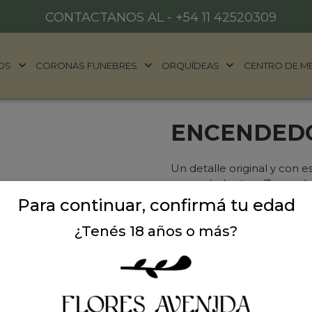
CONTACTANOS AL -
+54 11 42520309
OS
CORONAS FUNEBRES
ORQUÍDEAS
CENTRO DE M
ENCENDED
Un detalle original y con e
encendedor tipo Zippo, de 
frase “Feliz Día Papá” con 
Para continuar, confirmá tu edad
con un toque personal. Rec
¿Tenés 18 años o más?
que combina funcionalidad
buenos accesorios.
Precio: $ 25.000
-
$ 3