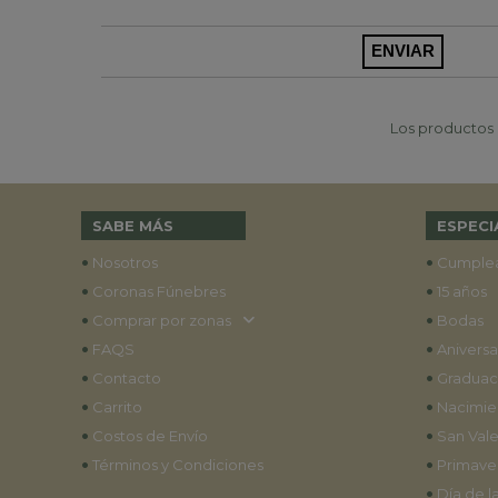
Los productos p
SABE MÁS
ESPECI
•
•
Nosotros
Cumple
•
•
Coronas Fúnebres
15 años
•
•
Comprar por zonas
Bodas
•
•
FAQS
Aniversa
•
•
Contacto
Graduac
•
•
Carrito
Nacimie
•
•
Costos de Envío
San Vale
•
•
Términos y Condiciones
Primave
•
Día de l