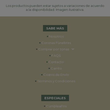
Los productos pueden estar sujetos a variaciones de acuerdo
a la disponibilidad. Imagen ilustrativa.
SABE MÁS
•
Nosotros
•
Coronas Fúnebres
•
Comprar por zonas
•
FAQS
•
Contacto
•
Carrito
•
Costos de Envío
•
Términos y Condiciones
ESPECIALES
•
Cumpleaños