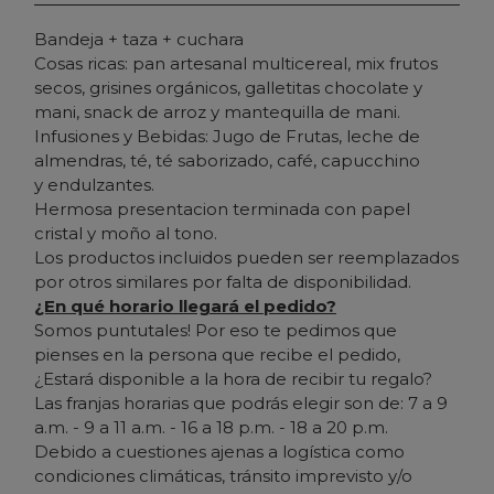
Bandeja + taza + cuchara
Cosas ricas: pan artesanal multicereal, mix frutos
secos, grisines orgánicos, galletitas chocolate y
mani, snack de arroz y mantequilla de mani.
Infusiones y Bebidas: Jugo de Frutas, leche de
almendras, té, té saborizado, café, capucchino
y endulzantes.
Hermosa presentacion terminada con papel
cristal y moño al tono.
Los productos incluidos pueden ser reemplazados
por otros similares por falta de disponibilidad.
¿En qué horario llegará el pedido?
Somos puntutales! Por eso te pedimos que
pienses en la persona que recibe el pedido,
¿Estará disponible a la hora de recibir tu regalo?
Las franjas horarias que podrás elegir son de: 7 a 9
a.m. - 9 a 11 a.m. - 16 a 18 p.m. - 18 a 20 p.m.
Debido a cuestiones ajenas a logística como
condiciones climáticas, tránsito imprevisto y/o