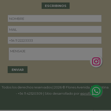
ESCRIBINOS
Todos los derechos reservados | 2026 © Flores Avenida. | Argentina.
-
+54 11 42520309
| Sitio desarrollado por
eproficio