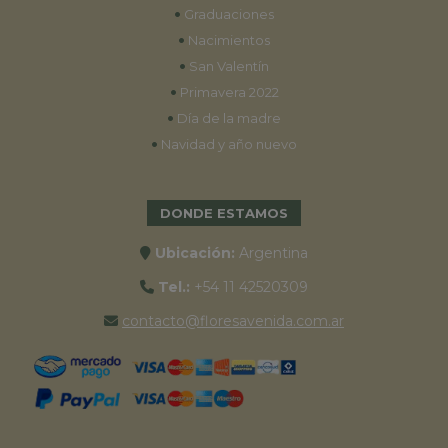
•
Graduaciones
•
Nacimientos
•
San Valentín
•
Primavera 2022
•
Día de la madre
•
Navidad y año nuevo
DONDE ESTAMOS
Ubicación:
Argentina
Tel.:
+54 11 42520309
contacto@floresavenida.com.ar