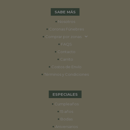
SABE MÁS
•
Nosotros
•
Coronas Fúnebres
•
Comprar por zonas
•
FAQS
•
Contacto
•
Carrito
•
Costos de Envío
•
Términos y Condiciones
ESPECIALES
•
Cumpleaños
•
15 años
•
Bodas
•
Aniversarios