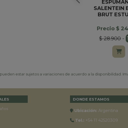
ESPUMA
SALENTEIN 
BRUT EST
Precio $ 2
$ 28.900
-
ueden estar sujetos a variaciones de acuerdo a la disponibilidad. Ima
ALES
DONDE ESTAMOS
años
Ubicación:
Argentina
Tel.:
+54 11 42520309