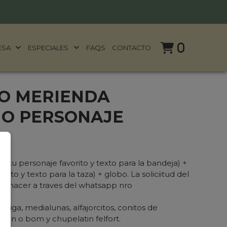
0
ESA
ESPECIALES
FAQS
CONTACTO
O MERIENDA
 O PERSONAJE
i tu personaje favorito y texto para la bandeja) +
orito y texto para la taza) + globo. La soliciitud del
es hacer a traves del whatsapp nro
miga, medialunas, alfajorcitos, conitos de
, bon o bom y chupelatin felfort.