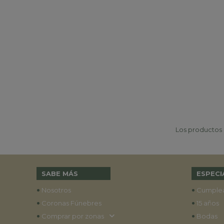
Los productos p
SABE MÁS
ESPECI
•
•
Nosotros
Cumple
•
•
Coronas Fúnebres
15 años
•
•
Comprar por zonas
Bodas