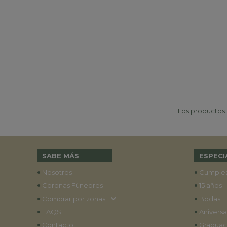
Los productos p
SABE MÁS
ESPECI
•
•
Nosotros
Cumple
•
•
Coronas Fúnebres
15 años
•
•
Comprar por zonas
Bodas
•
•
FAQS
Aniversa
•
•
Contacto
Graduac