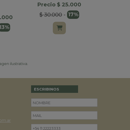
NATUR
Precio $ 25.000
ESTU
$ 30.000
-
17%
8.000
Precio $
13%
$ 37.000
gen ilustrativa.
ESCRIBINOS
om.ar