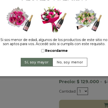
Los productos incluidos p
falta de disponibilidad.
¿En qué horario llegará e
Somos puntutales! Por eso
recibe el pedido, ¿Estará di
Las franjas horarias que podr
p.m. - 18 a 20 p.m.
Debido a cuestiones ajenas
Si sos menor de edad, algunos de los productos de este sitio no
son aptos para vos. Accedé solo si cumplís con este requisito.
imprevisto y/o accidente 
margen de 2 horas para las
Recordarme
¿Cuál es el tiempo de pr
Se requiere entre 24 y 72hs
encontrás fuera de los pl
Precio: $ 129.000
-
$
Cantidad: