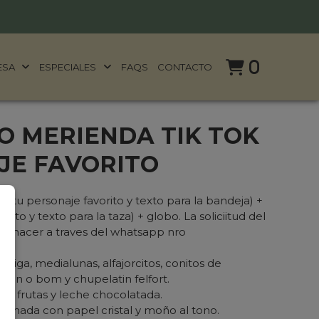
0
ESA
ESPECIALES
FAQS
CONTACTO
O MERIENDA TIK TOK
JE FAVORITO
i tu personaje favorito y texto para la bandeja) +
orito y texto para la taza) + globo. La soliciitud del
es hacer a traves del whatsapp nro
miga, medialunas, alfajorcitos, conitos de
, bon o bom y chupelatin felfort.
 de frutas y leche chocolatada.
inada con papel cristal y moño al tono.