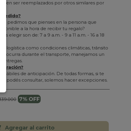
ueden ser reemplazados por otros similares por
l pedido?
 te pedimos que pienses en la persona que
sponible a la hora de recibir tu regalo?
ás elegir son de: 7 a 9 a.m. - 9 a 11 a.m. - 16 a 18
 a logística como condiciones climáticas, tránsito
que ocurra durante el transporte, manejamos un
 entregas.
eparación?
. hábiles de anticipación. De todas formas, si te
azos podés consultar, solemos hacer excepciones.
7% OFF
 139.000
Agregar al carrito