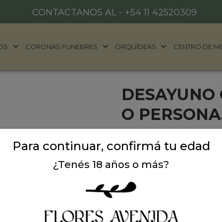
CONTACTANOS AL -
+54 11 42520309
OS
CORONAS FUNEBRES
ORQUÍDEAS
CENTRO DE M
DESAYUNO 
O PERSONA
Bandeja personalizada (ped
Para continuar, confirmá tu edad
taza ( pedi tu personaje fav
personaje favorito la pued
¿Tenés 18 años o más?
+5491167827390.
Cosas ricas: Sandwiches de 
chocolte, paraguita felfort
Infusiones y bebidas: Jugo
Hermosa presentación term