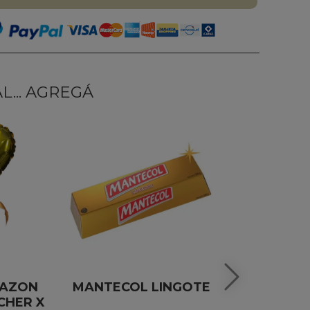
... AGREGÁ
RAZON
MANTECOL LINGOTE
ESPU
CHER X
SALENTE