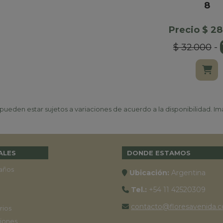
8
Precio $ 2
$ 32.000
-
ueden estar sujetos a variaciones de acuerdo a la disponibilidad. Ima
ALES
DONDE ESTAMOS
años
Ubicación:
Argentina
Tel.:
+54 11 42520309
contacto@floresavenida.c
rios
iones