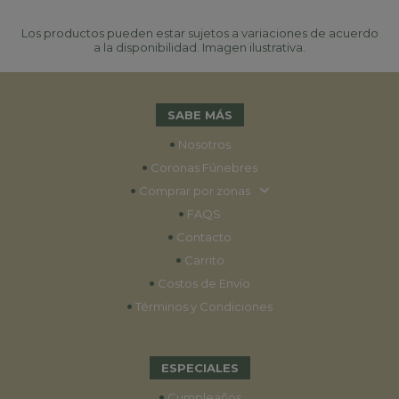
Los productos pueden estar sujetos a variaciones de acuerdo
a la disponibilidad. Imagen ilustrativa.
SABE MÁS
•
Nosotros
•
Coronas Fúnebres
•
Comprar por zonas
•
FAQS
•
Contacto
•
Carrito
•
Costos de Envío
•
Términos y Condiciones
ESPECIALES
•
Cumpleaños