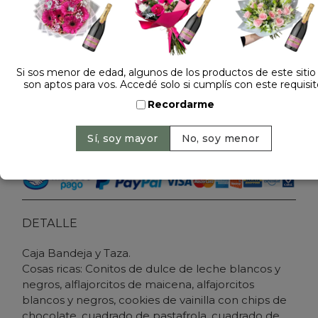
Dejá tu opinión
DESAYUNO O MERIENDA 3
Si sos menor de edad, algunos de los productos de este sitio
son aptos para vos. Accedé solo si cumplís con este requisit
$ 149.000
Precio: $ 129.000
-
13% OFF
Recordarme
Cantidad:
Agregar al carrito
DETALLE
Caja Bandeja y Taza.
Cosas ricas: Conitos de dulce de leche blancos y
negros, alflajorcitos de maicena, alfajorcitos
blancos y negros, cookies de vainilla con chips de
chocolate, cuadrado de pastafrola, cuadrado de