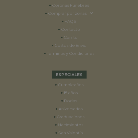
•
Coronas Fúnebres
•
Comprar por zonas
•
FAQS
•
Contacto
•
Carrito
•
Costos de Envío
•
Términos y Condiciones
ESPECIALES
•
Cumpleaños
•
15 años
•
Bodas
•
Aniversarios
•
Graduaciones
•
Nacimientos
•
San Valentín