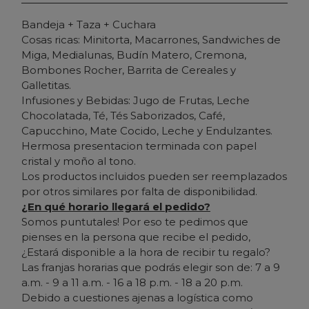
Bandeja + Taza + Cuchara
Cosas ricas: Minitorta, Macarrones, Sandwiches de
Miga, Medialunas, Budín Matero, Cremona,
Bombones Rocher, Barrita de Cereales y
Galletitas.
Infusiones y Bebidas: Jugo de Frutas, Leche
Chocolatada, Té, Tés Saborizados, Café,
Capucchino, Mate Cocido, Leche y Endulzantes.
Hermosa presentacion terminada con papel
cristal y moño al tono.
Los productos incluidos pueden ser reemplazados
por otros similares por falta de disponibilidad.
¿En qué horario llegará el pedido?
Somos puntutales! Por eso te pedimos que
pienses en la persona que recibe el pedido,
¿Estará disponible a la hora de recibir tu regalo?
Las franjas horarias que podrás elegir son de: 7 a 9
a.m. - 9 a 11 a.m. - 16 a 18 p.m. - 18 a 20 p.m.
Debido a cuestiones ajenas a logística como