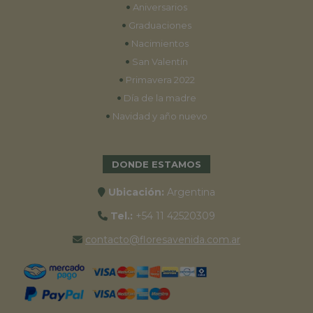
•
Aniversarios
•
Graduaciones
•
Nacimientos
•
San Valentín
•
Primavera 2022
•
Día de la madre
•
Navidad y año nuevo
DONDE ESTAMOS
Ubicación:
Argentina
Tel.:
+54 11 42520309
contacto@floresavenida.com.ar