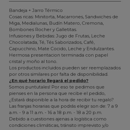
Bandeja + Jarro Térmico
Cosas ricas: Minitorta, Macarrones, Sandwiches de
Miga, Medialunas, Budín Matero, Cremona,
Bombones Rocher y Galletitas.
Infusiones y Bebidas: Jugo de Frutas, Leche
Chocolatada, Té, Tés Saborizados, Café,
Capucchino, Mate Cocido, Leche y Endulzantes.
Hermosa presentacion terminada con papel
cristal y moño al tono.
Los productos incluidos pueden ser reemplazados
por otros similares por falta de disponibilidad.
¿En qué horario llegará el pedido?
Somos puntutales! Por eso te pedimos que
pienses en la persona que recibe el pedido,
¿Estará disponible a la hora de recibir tu regalo?
Las franjas horarias que podrás elegir son de: 7 a 9
a.m. - 9 a 11 a.m. - 16 a 18 p.m. - 18 a 20 p.m.
Debido a cuestiones ajenas a logística como
condiciones climáticas, tránsito imprevisto y/o