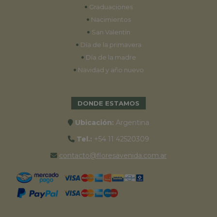
•
Graduaciones
•
Nacimientos
•
San Valentín
•
Día de la primavera
•
Día de la madre
•
Navidad y año nuevo
DONDE ESTAMOS
Ubicación:
Argentina
Tel.:
+54 11 42520309
contacto@floresavenida.com.ar