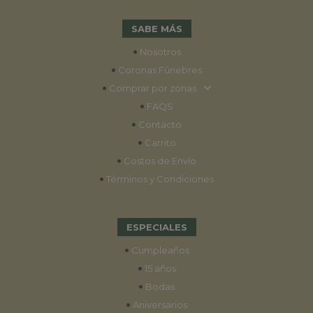
SABE MÁS
•
Nosotros
•
Coronas Fúnebres
•
Comprar por zonas
•
FAQS
•
Contacto
•
Carrito
•
Costos de Envío
•
Términos y Condiciones
ESPECIALES
•
Cumpleaños
•
15 años
•
Bodas
•
Aniversarios