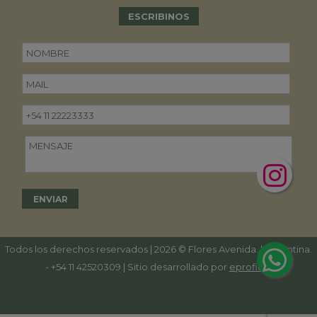
ESCRIBINOS
Todos los derechos reservados | 2026 © Flores Avenida. | Argentina.
-
+54 11 42520309
| Sitio desarrollado por
eproficio