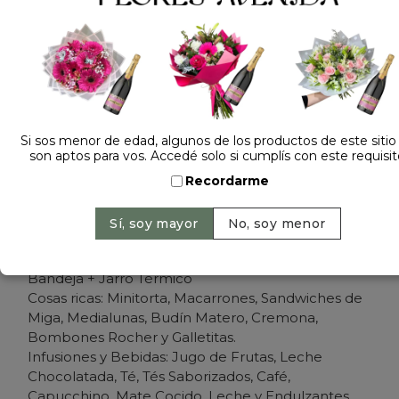
Dejá tu opinión
DESAYUNO O MERIENDA 13
$ 169.000
Precio: $ 159.000
-
Ahorrás 6%
Cantidad:
Si sos menor de edad, algunos de los productos de este sitio
son aptos para vos. Accedé solo si cumplís con este requisit
Recordarme
Agregar al carrito
Bandeja + Jarro Térmico
Cosas ricas: Minitorta, Macarrones, Sandwiches de
Miga, Medialunas, Budín Matero, Cremona,
Bombones Rocher y Galletitas.
Infusiones y Bebidas: Jugo de Frutas, Leche
Chocolatada, Té, Tés Saborizados, Café,
Capucchino, Mate Cocido, Leche y Endulzantes.