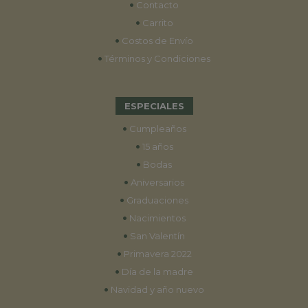
•
Contacto
•
Carrito
•
Costos de Envío
•
Términos y Condiciones
ESPECIALES
•
Cumpleaños
•
15 años
•
Bodas
•
Aniversarios
•
Graduaciones
•
Nacimientos
•
San Valentín
•
Primavera 2022
•
Día de la madre
•
Navidad y año nuevo