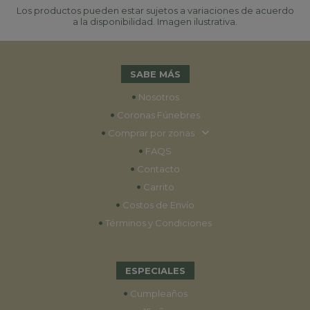
Los productos pueden estar sujetos a variaciones de acuerdo
a la disponibilidad. Imagen ilustrativa.
SABE MÁS
•
Nosotros
•
Coronas Fúnebres
•
Comprar por zonas
•
FAQS
•
Contacto
•
Carrito
•
Costos de Envío
•
Términos y Condiciones
ESPECIALES
•
Cumpleaños