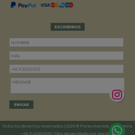
ESCRIBINOS
Todos los derechos reservados | 2026 © Flores Avenida. | Argentina.
-
+54 11 42520309
| Sitio desarrollado por
eproficio