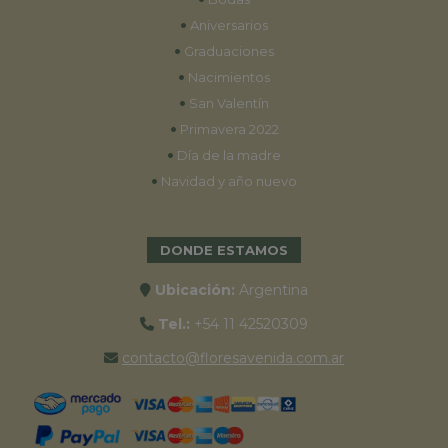
•
Aniversarios
•
Graduaciones
•
Nacimientos
•
San Valentín
•
Primavera 2022
•
Día de la madre
•
Navidad y año nuevo
DONDE ESTAMOS
Ubicación:
Argentina
Tel.:
+54 11 42520309
contacto@floresavenida.com.ar