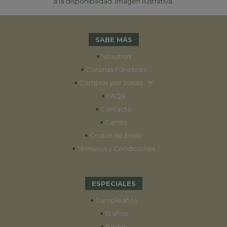
a la disponibilidad. Imagen ilustrativa.
SABE MÁS
•
Nosotros
•
Coronas Fúnebres
•
Comprar por zonas
•
FAQS
•
Contacto
•
Carrito
•
Costos de Envío
•
Términos y Condiciones
ESPECIALES
•
Cumpleaños
•
15 años
•
Bodas