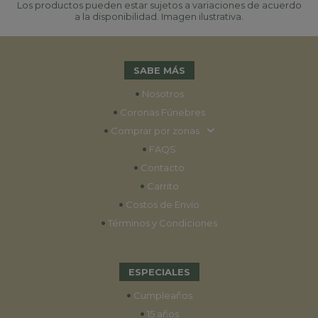
Los productos pueden estar sujetos a variaciones de acuerdo
a la disponibilidad. Imagen ilustrativa.
SABE MÁS
•
Nosotros
•
Coronas Fúnebres
•
Comprar por zonas
•
FAQS
•
Contacto
•
Carrito
•
Costos de Envío
•
Términos y Condiciones
ESPECIALES
•
Cumpleaños
•
15 años