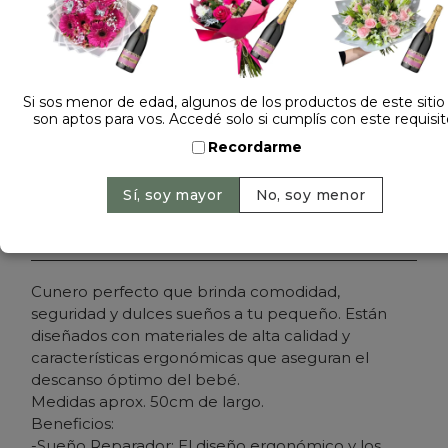
Dejá tu opinión
CUNERO ZORRO 59289
Si sos menor de edad, algunos de los productos de este sitio
son aptos para vos. Accedé solo si cumplís con este requisit
Cantidad:
Precio: $ 16.900
-
Recordarme
Agregar al carrito
Cunero perfecto que brinda comodidad,
seguridad y dulces sueños a tu pequeño. Están
diseñados con materiales de alta calidad y
características ergonómicas que aseguran el
descanso óptimo del bebé.
Medidas aprox. 50cm de largo.
Beneficios:
-Sueño Reparador: El diseño ergonómico y los