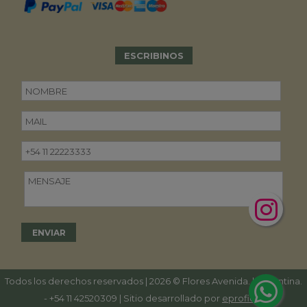
ESCRIBINOS
Todos los derechos reservados | 2026 © Flores Avenida. | Argentina.
-
+54 11 42520309
| Sitio desarrollado por
eproficio