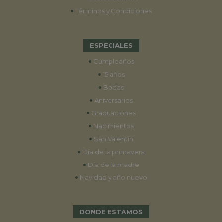
•
Términos y Condiciones
ESPECIALES
•
Cumpleaños
•
15 años
•
Bodas
•
Aniversarios
•
Graduaciones
•
Nacimientos
•
San Valentín
•
Día de la primavera
•
Día de la madre
•
Navidad y año nuevo
DONDE ESTAMOS