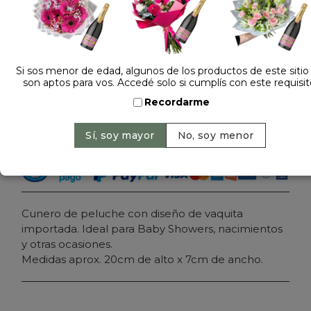
Dejá tu opinión
CUNERO VACA 58729
Si sos menor de edad, algunos de los productos de este sitio
son aptos para vos. Accedé solo si cumplís con este requisit
Precio: $ 22.900
-
Recordarme
Cantidad:
Agregar al carrito
Cunero de peluche con diseño de vaquita
importada. Ideal para Baby Showers, nacimientos
y otras ocasiones.
Medidas aprox. 20cm de alto x 7cm de ancho.