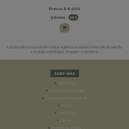
Precio $ 6.000
$ 8.000
-
25%
Los productos pueden estar sujetos a variaciones de acuerdo
a la disponibilidad. Imagen ilustrativa.
SABE MÁS
•
Nosotros
•
Coronas Fúnebres
•
Comprar por zonas
•
FAQS
•
Contacto
•
Carrito
•
Costos de Envío