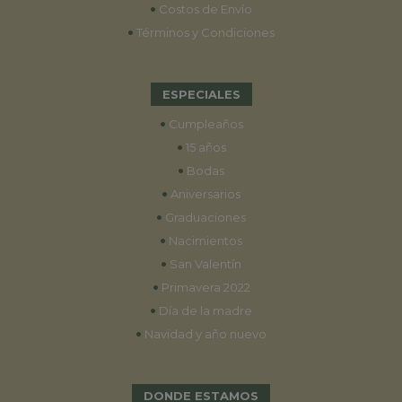
•
Costos de Envío
•
Términos y Condiciones
ESPECIALES
•
Cumpleaños
•
15 años
•
Bodas
•
Aniversarios
•
Graduaciones
•
Nacimientos
•
San Valentín
•
Primavera 2022
•
Día de la madre
•
Navidad y año nuevo
DONDE ESTAMOS