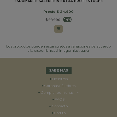
ESPUMANTE SALENTEIN EXTRA BRUT ESTUCHE
Precio $ 24.900
$ 28.900
-
14%
Los productos pueden estar sujetos a variaciones de acuerdo
a la disponibilidad. Imagen ilustrativa.
SABE MÁS
•
Nosotros
•
Coronas Fúnebres
•
Comprar por zonas
•
FAQS
•
Contacto
•
Carrito