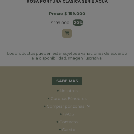
ROSA FORTUNA CLASICA SERIE AGUA
Precio $ 159.000
$ 199.000
-
20%
Los productos pueden estar sujetos a variaciones de acuerdo
a la disponibilidad. Imagen ilustrativa.
SABE MÁS
•
Nosotros
•
Coronas Fúnebres
•
Comprar por zonas
•
FAQS
•
Contacto
•
Carrito