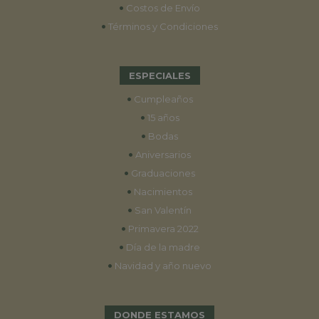
•
Costos de Envío
•
Términos y Condiciones
ESPECIALES
•
Cumpleaños
•
15 años
•
Bodas
•
Aniversarios
•
Graduaciones
•
Nacimientos
•
San Valentín
•
Primavera 2022
•
Día de la madre
•
Navidad y año nuevo
DONDE ESTAMOS