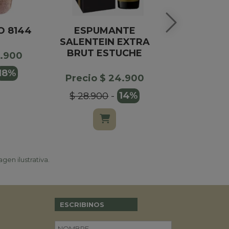
O 8144
ESPUMANTE
CAJA DE 
SALENTEIN EXTRA
CAFE Y DD
BRUT ESTUCHE
X1
0.900
18%
Precio $ 24.900
Precio $
$ 28.900
-
14%
gen ilustrativa.
ESCRIBINOS