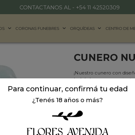
CONTACTANOS AL -
+54 11 42520309
OS
CORONAS FUNEBRES
ORQUÍDEAS
CENTRO DE M
CUNERO NU
¡Nuestro cunero con diseño
bebé descanse y se sienta
diseñado para proporcionar
Para continuar, confirmá tu edad
pequeño.Con un diseño ad
¿Tenés 18 años o más?
excelente opción para cual
absorbente garantiza que
Medidas aprox. 20cm x 15
Precio: $ 22.000
-