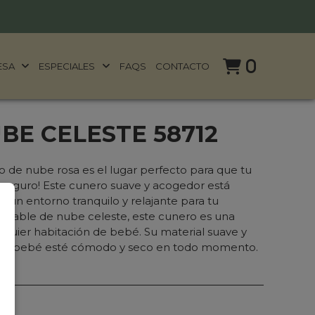
0
ESA
ESPECIALES
FAQS
CONTACTO
BE CELESTE 58712
 de nube rosa es el lugar perfecto para que tu
 seguro! Este cunero suave y acogedor está
 un entorno tranquilo y relajante para tu
orable de nube celeste, este cunero es una
quier habitación de bebé. Su material suave y
 tu bebé esté cómodo y seco en todo momento.
cm