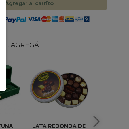
Agregar al carrito
... AGREGÁ
TUNA
LATA REDONDA DE
ALFAJORES