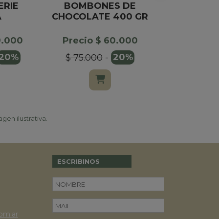
ERIE
BOMBONES DE
CAJA X6
A
CHOCOLATE 400 GR
Precio $
9.000
Precio $ 60.000
$ 15.000
20%
$ 75.000
-
20%
gen ilustrativa.
ESCRIBINOS
om.ar