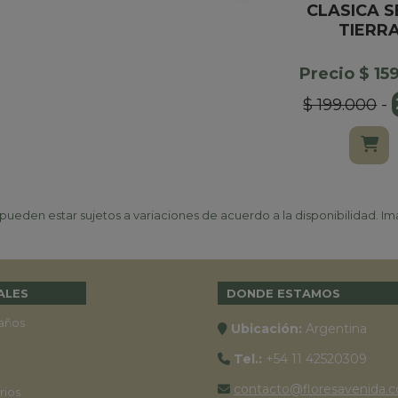
CLASICA S
TIERR
Precio $ 15
$ 199.000
-
ueden estar sujetos a variaciones de acuerdo a la disponibilidad. Ima
ALES
DONDE ESTAMOS
años
Ubicación:
Argentina
Tel.:
+54 11 42520309
contacto@floresavenida.c
rios