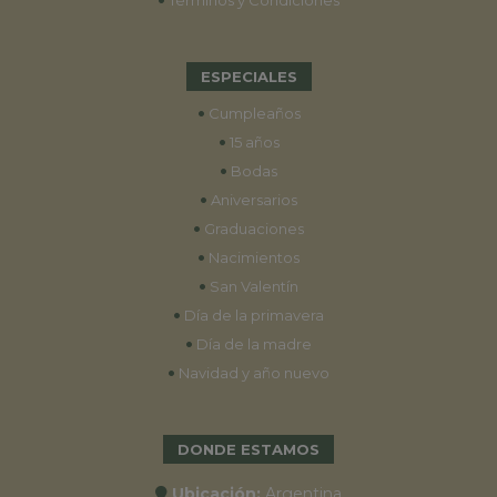
Términos y Condiciones
ESPECIALES
•
Cumpleaños
•
15 años
•
Bodas
•
Aniversarios
•
Graduaciones
•
Nacimientos
•
San Valentín
•
Día de la primavera
•
Día de la madre
•
Navidad y año nuevo
DONDE ESTAMOS
Ubicación:
Argentina