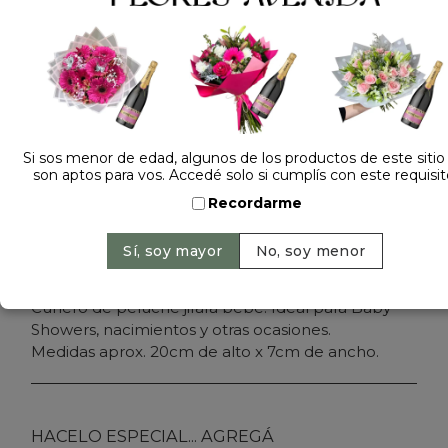
Dejá tu opinión
CUNERO JIRAFA BEBE CELESTE 60481
Precio: $ 27.900
-
Cantidad:
Si sos menor de edad, algunos de los productos de este sitio
son aptos para vos. Accedé solo si cumplís con este requisit
Recordarme
Agregar al carrito
Cunero de peluche jirafa bebe. Ideal para Baby
Showers, nacimientos y otras ocasiones.
Medidas aprox. 20cm de alto x 7cm de ancho.
HACELO ESPECIAL... AGREGÁ