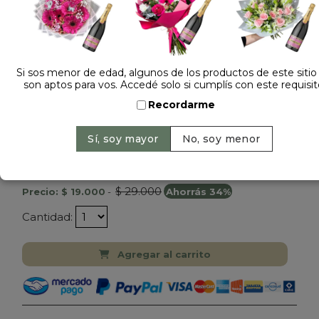
Si sos menor de edad, algunos de los productos de este sitio
son aptos para vos. Accedé solo si cumplís con este requisit
Recordarme
Dejá tu opinión
CUADRO FIGURITA MUNDIAL 2026
PERSONALIZADO
$ 29.000
Precio: $ 19.000
-
Ahorrás 34%
Cantidad:
Agregar al carrito