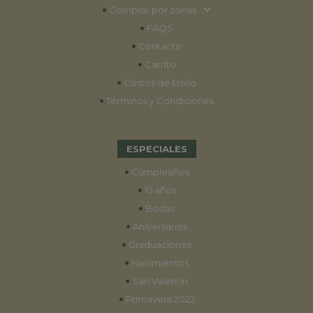
•
Comprar por zonas
•
FAQS
•
Contacto
•
Carrito
•
Costos de Envío
•
Términos y Condiciones
ESPECIALES
•
Cumpleaños
•
15 años
•
Bodas
•
Aniversarios
•
Graduaciones
•
Nacimientos
•
San Valentín
•
Primavera 2022