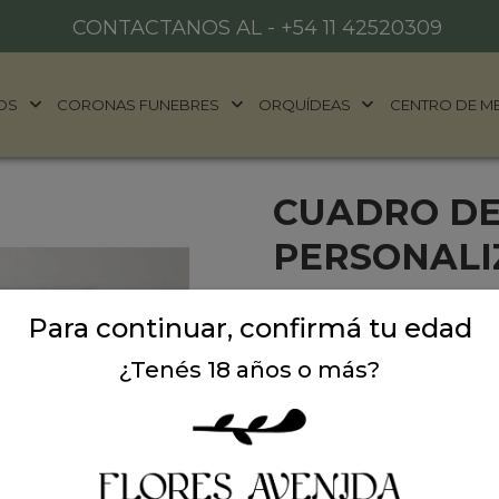
CONTACTANOS AL -
+54 11 42520309
OS
CORONAS FUNEBRES
ORQUÍDEAS
CENTRO DE M
CUADRO DE
PERSONALI
Regala un lienzo personali
Para continuar, confirmá tu edad
su pared. Lienzos estirad
madera. Tonos atractivos e
¿Tenés 18 años o más?
60 cm x 90 cm. Una vez q
contacto@floresavenida.c
Precio: $ 85.000
-
Ca