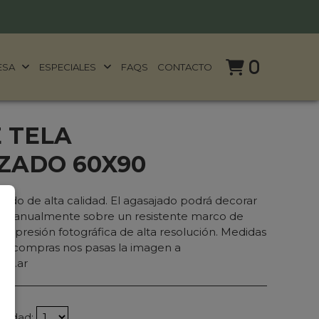
0
ESA
ESPECIALES
FAQS
CONTACTO
 TELA
ZADO 60X90
zado de alta calidad. El agasajado podrá decorar
os manualmente sobre un resistente marco de
 impresión fotográfica de alta resolución. Medidas
ue compras nos pasas la imagen a
om.ar
ntidad: