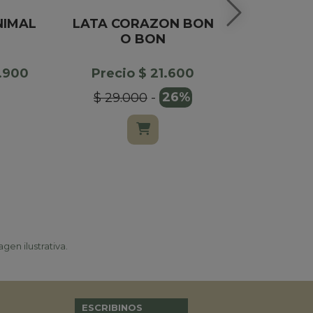
NIMAL
LATA CORAZON BON
CAJA DE 
O BON
DE CHOCO
DULCE D
COP
6.900
Precio $ 21.600
$ 29.000
-
26%
Precio $
$ 17.90
gen ilustrativa.
ESCRIBINOS