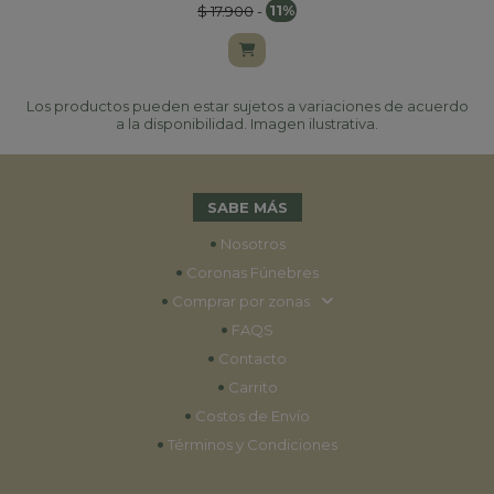
$ 17.900
-
11%
Los productos pueden estar sujetos a variaciones de acuerdo
a la disponibilidad. Imagen ilustrativa.
SABE MÁS
•
Nosotros
•
Coronas Fúnebres
•
Comprar por zonas
•
FAQS
•
Contacto
•
Carrito
•
Costos de Envío
•
Términos y Condiciones