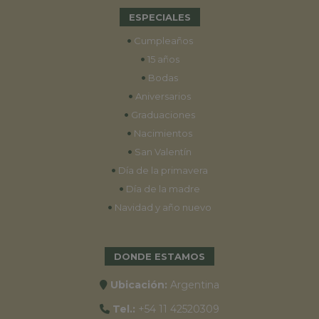
ESPECIALES
•
Cumpleaños
•
15 años
•
Bodas
•
Aniversarios
•
Graduaciones
•
Nacimientos
•
San Valentín
•
Día de la primavera
•
Día de la madre
•
Navidad y año nuevo
DONDE ESTAMOS
Ubicación:
Argentina
Tel.:
+54 11 42520309