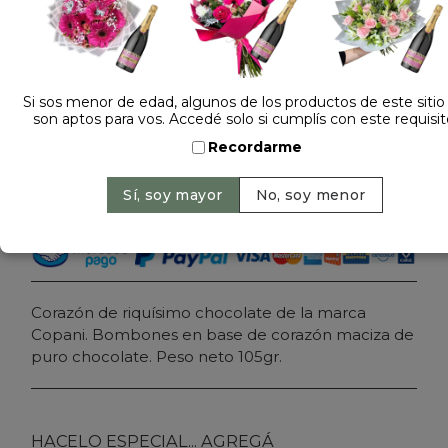
Dejá tu opinión
CORAZON DE CHOCOLATE SUIZO NRO 2
Si sos menor de edad, algunos de los productos de este sitio
son aptos para vos. Accedé solo si cumplís con este requisit
$ 27.900
Precio: $ 22.900
-
Ahorrás 18%
Recordarme
Cantidad:
Agregar al carrito
Corazón de riquísimo chocolate de la marca
Copani. Bombones en base de corazón maciza de
puro chocolate. Peso neto 105gr.
HACELO ESPECIAL... AGREGÁ