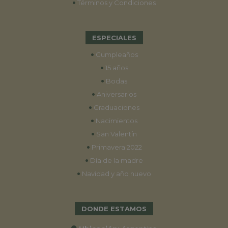
•
Términos y Condiciones
ESPECIALES
•
Cumpleaños
•
15 años
•
Bodas
•
Aniversarios
•
Graduaciones
•
Nacimientos
•
San Valentín
•
Primavera 2022
•
Día de la madre
•
Navidad y año nuevo
DONDE ESTAMOS