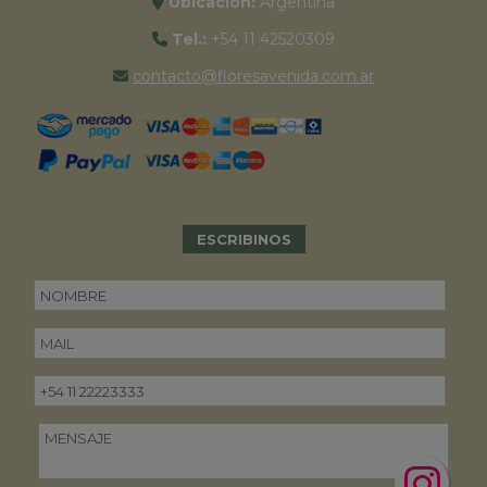
Ubicación:
Argentina
Tel.:
+54 11 42520309
contacto@floresavenida.com.ar
ESCRIBINOS