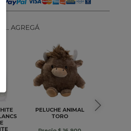
... AGREGÁ
HITE
PELUCHE ANIMAL
CORAZ
LANCS
TORO
CHOCOLAT
E
NRO
NTE
Precio $ 16.900