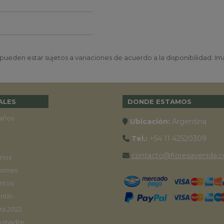
ueden estar sujetos a variaciones de acuerdo a la disponibilidad. Ima
ALES
DONDE ESTAMOS
años
Ubicación:
Argentina
Tel.:
+54 11 42520309
contacto@floresavenida.c
rios
iones
ntos
ntín
ra 2022
a madre