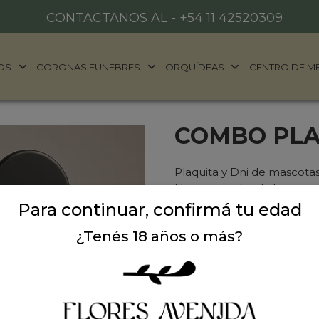
CONTACTANOS AL -
+54 11 42520309
OS
CORONAS FUNEBRES
ORQUÍDEAS
CENTRO DE M
COMBO PLA
Plaquita y Dni de mascotas
Una vez realizada la comp
Para continuar, confirmá tu edad
¿Tenés 18 años o más?
Precio: $ 15.800
-
Can