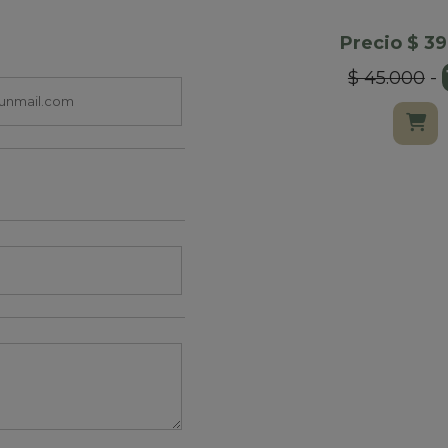
Precio $ 3
$ 45.000
-