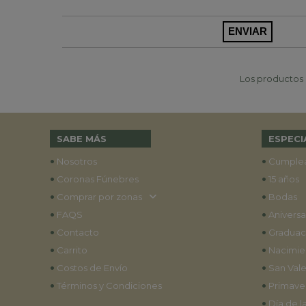
Los productos p
SABE MÁS
ESPECI
•
•
Nosotros
Cumple
•
•
Coronas Fúnebres
15 años
•
•
Comprar por zonas
Bodas
•
•
FAQS
Aniversa
•
•
Contacto
Graduac
•
•
Carrito
Nacimie
•
•
Costos de Envío
San Vale
•
•
Términos y Condiciones
Primave
•
Día de l