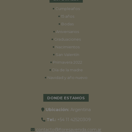
•
Cumpleaños
•
15 años
•
Bodas
•
Aniversarios
•
Graduaciones
•
Nacimientos
•
San Valentín
•
Primavera 2022
•
Día de la madre
•
Navidad y año nuevo
DONDE ESTAMOS
Ubicación:
Argentina
Tel.:
+54 11 42520309
contacto@floresavenida.com.ar