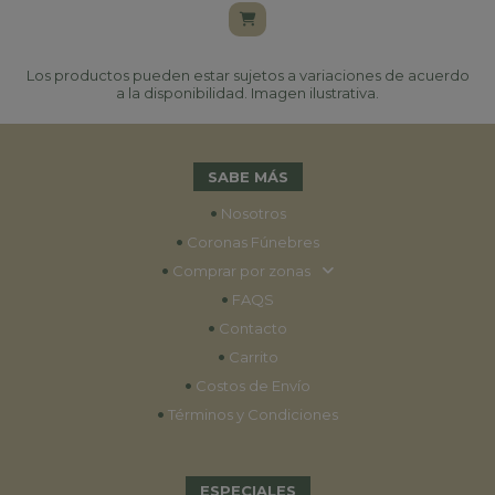
Los productos pueden estar sujetos a variaciones de acuerdo
a la disponibilidad. Imagen ilustrativa.
SABE MÁS
•
Nosotros
•
Coronas Fúnebres
•
Comprar por zonas
•
FAQS
•
Contacto
•
Carrito
•
Costos de Envío
•
Términos y Condiciones
ESPECIALES