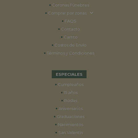
•
Coronas Fúnebres
•
Comprar por zonas
•
FAQS
•
Contacto
•
Carrito
•
Costos de Envío
•
Términos y Condiciones
ESPECIALES
•
Cumpleaños
•
15 años
•
Bodas
•
Aniversarios
•
Graduaciones
•
Nacimientos
•
San Valentín