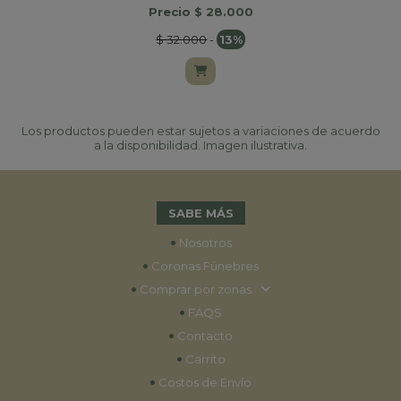
Precio $ 28.000
$ 32.000
-
13%
Los productos pueden estar sujetos a variaciones de acuerdo
a la disponibilidad. Imagen ilustrativa.
SABE MÁS
•
Nosotros
•
Coronas Fúnebres
•
Comprar por zonas
•
FAQS
•
Contacto
•
Carrito
•
Costos de Envío