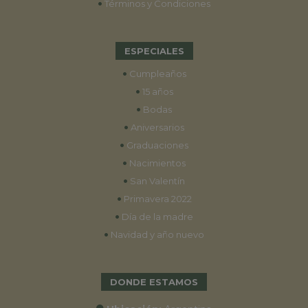
•
Términos y Condiciones
ESPECIALES
•
Cumpleaños
•
15 años
•
Bodas
•
Aniversarios
•
Graduaciones
•
Nacimientos
•
San Valentín
•
Primavera 2022
•
Día de la madre
•
Navidad y año nuevo
DONDE ESTAMOS