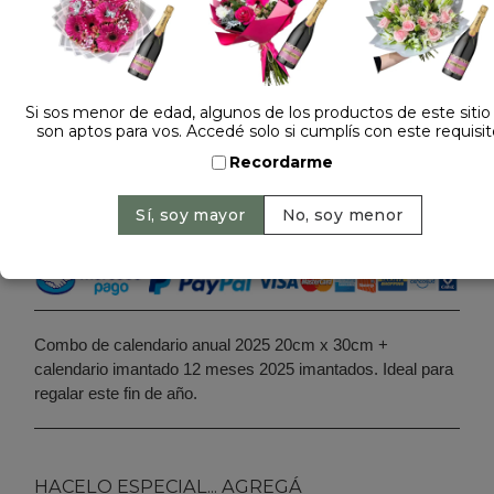
Dejá tu opinión
COMBO CALENDARIO 2025
Si sos menor de edad, algunos de los productos de este sitio
son aptos para vos. Accedé solo si cumplís con este requisit
$ 70.000
Precio: $ 60.000
-
Ahorrás 14%
Recordarme
Cantidad:
Agregar al carrito
Combo de calendario anual 2025 20cm x 30cm +
calendario imantado 12 meses 2025 imantados. Ideal para
regalar este fin de año.
HACELO ESPECIAL... AGREGÁ