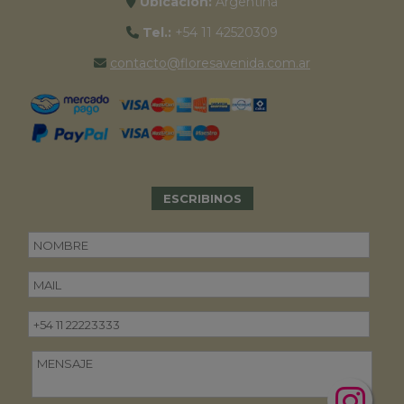
Ubicación:
Argentina
Tel.:
+54 11 42520309
contacto@floresavenida.com.ar
ESCRIBINOS