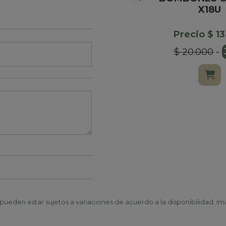
X18U
Precio $ 1
$ 20.000
-
ueden estar sujetos a variaciones de acuerdo a la disponibilidad. Ima