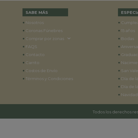
SABE MÁS
ESPECI
•
•
Nosotros
Cumple
•
•
Coronas Fúnebres
15 años
•
•
Comprar por zonas
Bodas
•
•
FAQS
Aniversa
•
•
Contacto
Graduac
•
•
Carrito
Nacimie
•
•
Costos de Envío
San Vale
•
•
Términos y Condiciones
Día de l
•
Día de l
•
Navidad
Todos los derechos res