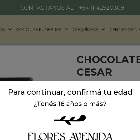
CONTACTANOS AL -
+54 11 42520309
OS
CORONAS FUNEBRES
ORQUÍDEAS
CENTRO DE M
CHOCOLATE
CESAR
Chocolate en rama Copani.
Para continuar, confirmá tu edad
Ideal para regalar en cualq
¿Tenés 18 años o más?
Precio: $ 20.900
-
$ 
Cantidad: