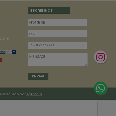
ESCRIBINOS
om.ar
desarrollado por
eproficio