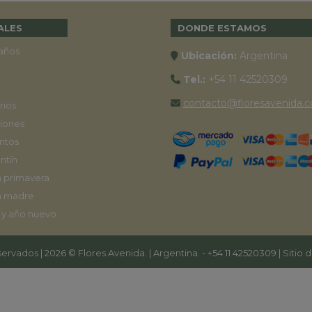
ALES
DONDE ESTAMOS
años
Ubicación:
Argentina
Tel.:
+54 11 42520309
contacto@floresavenida.c
rios
iones
ntos
ntín
a primavera
a madre
 y año nuevo
ervados | 2026 © Flores Avenida. | Argentina. -
+54 11 42520309
| Sitio 