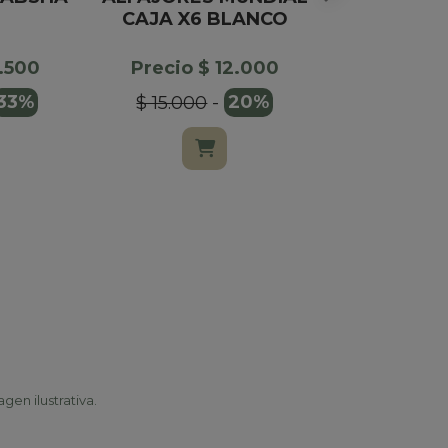
CAJA X6 BLANCO
CLASICA
FU
3.500
Precio $ 12.000
Precio $
33%
$ 15.000
-
20%
$ 199.00
gen ilustrativa.