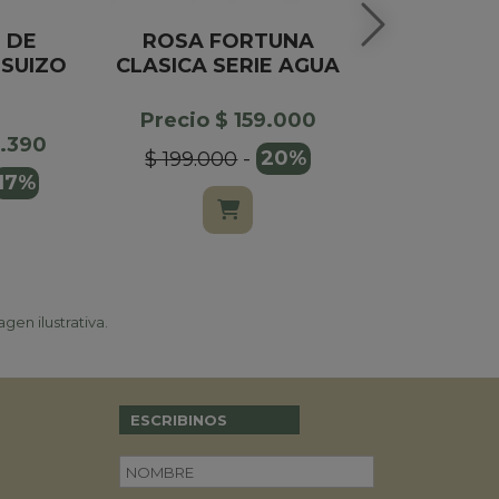
 DE
ROSA FORTUNA
BOMB
SUIZO
CLASICA SERIE AGUA
HEXA
FELF
CHOCOL
Precio $ 159.000
CA
2.390
$ 199.000
-
20%
17%
Precio $
gen ilustrativa.
ESCRIBINOS