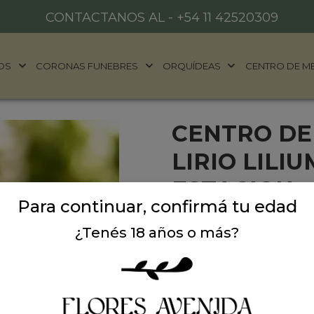
CONTACTANOS AL -
+54 11 42520309
OS
CORONAS FUNEBRES
ORQUÍDEAS
CENTRO DE M
CENTRO DE
LIRIO LILI
ESTACION
Para continuar, confirmá tu edad
Centro de mesa a base de fl
¿Tenés 18 años o más?
15cm de diamentro. Consul
Precio: $ 59.000
-
$ 