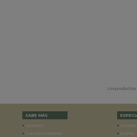
Los productos p
SABE MÁS
ESPECI
•
•
Nosotros
Cumple
•
•
Coronas Fúnebres
15 años