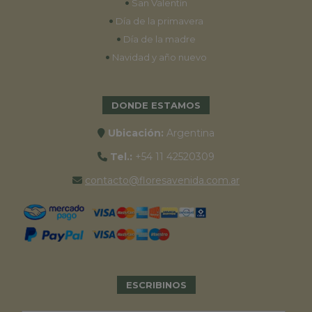
•
San Valentín
•
Día de la primavera
•
Día de la madre
•
Navidad y año nuevo
DONDE ESTAMOS
Ubicación:
Argentina
Tel.:
+54 11 42520309
contacto@floresavenida.com.ar
ESCRIBINOS