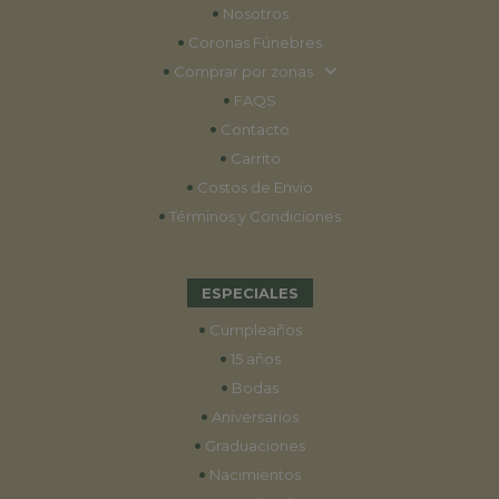
•
Nosotros
•
Coronas Fúnebres
•
Comprar por zonas
•
FAQS
•
Contacto
•
Carrito
•
Costos de Envío
•
Términos y Condiciones
ESPECIALES
•
Cumpleaños
•
15 años
•
Bodas
•
Aniversarios
•
Graduaciones
•
Nacimientos