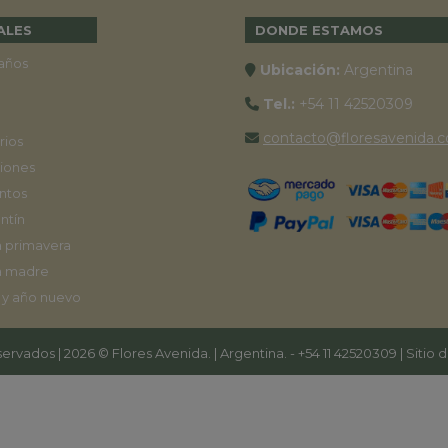
ALES
DONDE ESTAMOS
años
Ubicación:
Argentina
Tel.:
+54 11 42520309
contacto@floresavenida.c
rios
iones
ntos
ntín
a primavera
a madre
 y año nuevo
ervados | 2026 © Flores Avenida. | Argentina. -
+54 11 42520309
| Sitio 