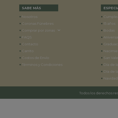
SABE MÁS
ESPECI
•
•
Nosotros
Cumple
•
•
Coronas Fúnebres
15 años
•
•
Comprar por zonas
Bodas
•
•
FAQS
Aniversa
•
•
Contacto
Graduac
•
•
Carrito
Nacimie
•
•
Costos de Envío
San Vale
•
•
Términos y Condiciones
Día de l
•
Día de l
•
Navidad
Todos los derechos res