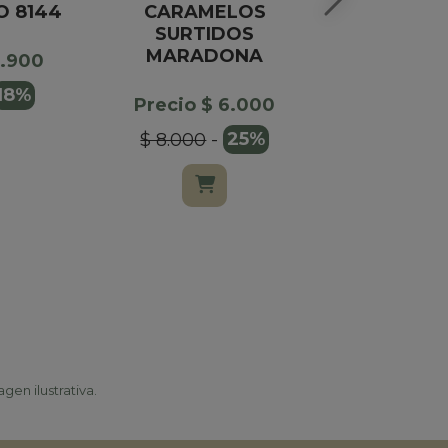
O 8144
CARAMELOS
GLOBO 
SURTIDOS
ROJO F
MARADONA
ROCHE
0.900
18%
Precio $ 6.000
Precio $
$ 8.000
-
25%
$ 45.00
gen ilustrativa.