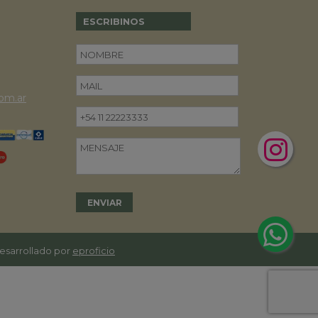
ESCRIBINOS
om.ar
desarrollado por
eproficio