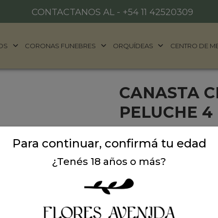
CONTACTANOS AL -
+54 11 42520309
OS
CORONAS FUNEBRES
ORQUÍDEAS
CENTRO DE M
CANASTA C
PELUCHE 4
Sorprende con este bello 
Para continuar, confirmá tu edad
acompañados de un cariño
sin previo aviso. Ideal para
¿Tenés 18 años o más?
Precio: $ 59.000
-
Cantidad: