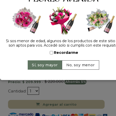
Si sos menor de edad, algunos de los productos de este sitio
son aptos para vos. Accedé solo si cumplís con este requisit
Recordarme
Dejá tu opinión
CAMARIA FUJIFILM INSTAX 11
$ 220.000
Precio: $ 209.999
-
Ahorrás 5%
Cantidad:
Agregar al carrito