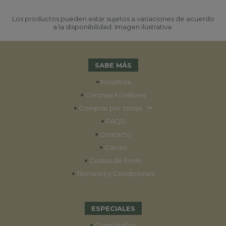
Los productos pueden estar sujetos a variaciones de acuerdo
a la disponibilidad. Imagen ilustrativa.
SABE MÁS
•
Nosotros
•
Coronas Fúnebres
•
Comprar por zonas
•
FAQS
•
Contacto
•
Carrito
•
Costos de Envío
•
Términos y Condiciones
ESPECIALES
•
Cumpleaños